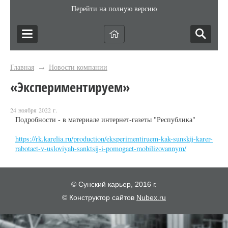
Перейти на полную версию
Главная
Новости компании
→
«Экспериментируем»
24 ноября 2022 г.
Подробности - в материале интернет-газеты "Республика"
https://rk.karelia.ru/production/eksperimentiruem-kak-sunskij-karer-
rabotaet-v-usloviyah-sanktsij-i-pomogaet-mobilizovannym/
© Сунский карьер, 2016 г.
© Конструктор сайтов
Nubex.ru